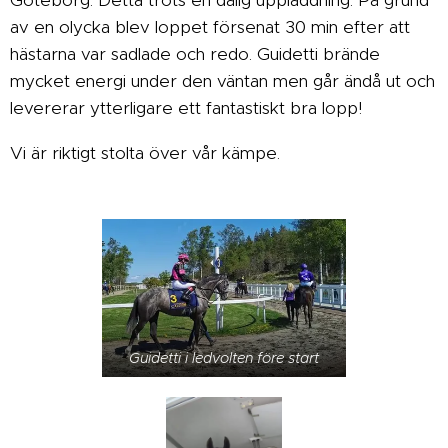
Göteborg. Detta trots en dålig uppladdning. På grund
av en olycka blev loppet försenat 30 min efter att
hästarna var sadlade och redo. Guidetti brände
mycket energi under den väntan men går ändå ut och
levererar ytterligare ett fantastiskt bra lopp!
Vi är riktigt stolta över vår kämpe.
Guidetti i ledvolten före start