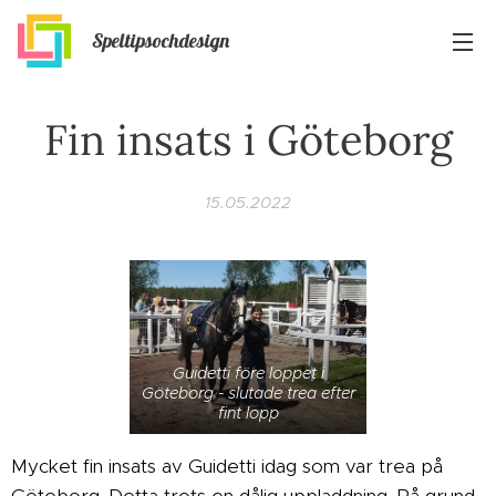
Speltipsochdesign
Fin insats i Göteborg
15.05.2022
Guidetti före loppet i
Göteborg - slutade trea efter
fint lopp
Mycket fin insats av Guidetti idag som var trea på