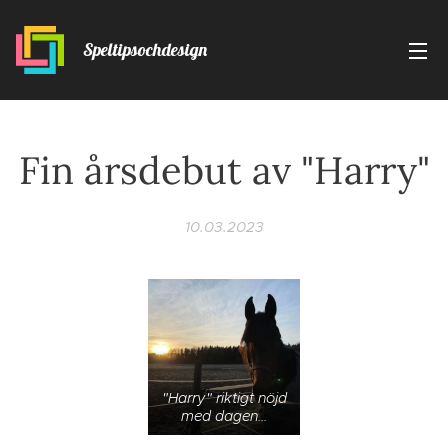
Speltipsochdesign
Fin årsdebut av "Harry"
10.03.2023
"Harry" riktigt nöjd
med dagen...