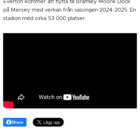
Everton kommer att flytta till Bramley Moore Dock
på Mersey med verkan från säsongen 2024-2025. En
stadion med cirka 53 000 platser.
Share