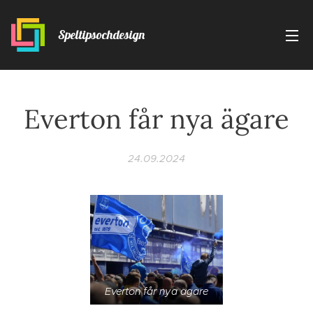
Speltipsochdesign
Everton får nya ägare
24.09.2024
Everton får nya ägare