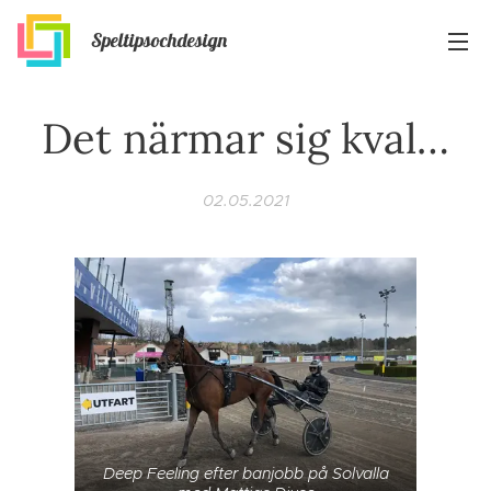
Speltipsochdesign
Det närmar sig kval…
02.05.2021
Deep Feeling efter banjobb på Solvalla