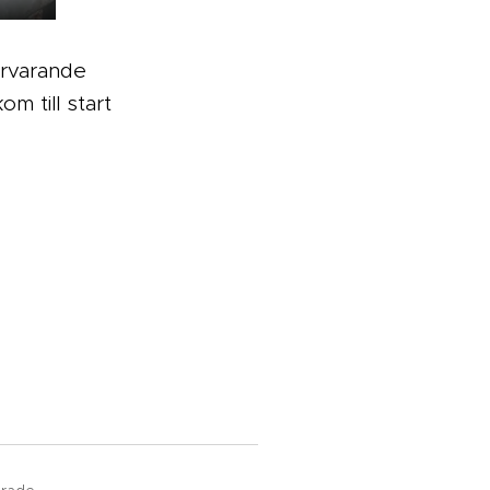
örvarande
m till start