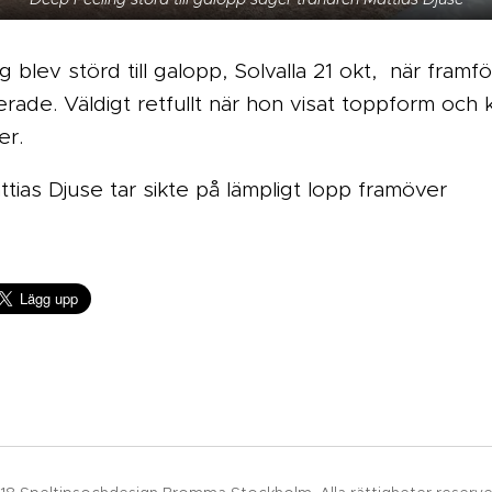
 blev störd till galopp, Solvalla 21 okt, när framf
rade. Väldigt retfullt när hon visat toppform och ko
er.
tias Djuse tar sikte på lämpligt lopp framöver