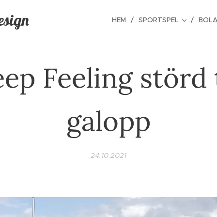
esign
HEM
SPORTSPEL
BOLA
ep Feeling störd t
galopp
24.10.2021