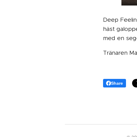
Deep Feeling
häst galoppe
med en seg
Tränaren Mat
Share