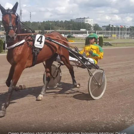
Deep Feeling störd till galopp säger tränaren Mattias Djuse