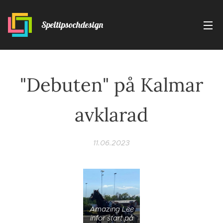
Speltipsochdesign
"Debuten" på Kalmar
avklarad
11.06.2023
Amazing Lee
inför start på