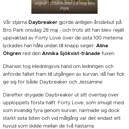
segrar i årsdebuten 28 maj Bro
Park
Vår stjärna
Daybreaker
gjorde äntligen årsdebut på
Bro Park onsdag 28 maj - och trots att han blev rejält
uppvaktad av Forty Love över de sista 100 meterna
lyckades han hålla undan till knapp seger.
Alina
Öhgren
red den
Annika Sjökvist-tränade
fuxen.
Dharwin tog inledningsvis hand om ledningen och
anförde fältet fram till utgången av kurvan, då han fick
ge sig för både Daybreaker och Jessamine.
Därefter drygade Daybreaker ut sitt övertag över
upploppets första hälft. Forty Love, som smugit med
som invändig fyra genom kurvan, närmade sig dock
starkt sista biten och vid målgång var det endast ett
huvud som skilde mellan de två hästarna.