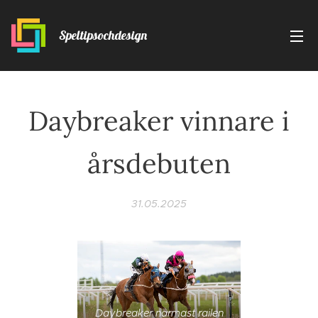
Speltipsochdesign
Daybreaker vinnare i
årsdebuten
31.05.2025
Daybreaker närmast railen