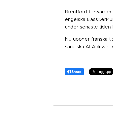
Brentford-forwarden 
engelska klassikerk
under senaste tiden ha
Nu uppger franska ti
saudiska Al-Ahli värt
Share