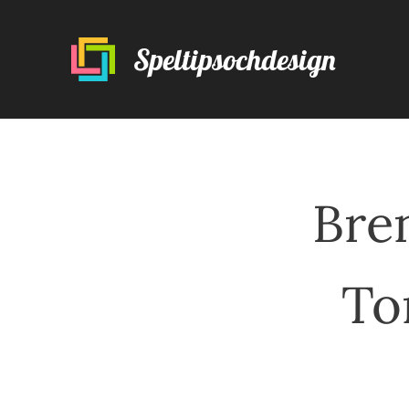
Speltipsochdesign
Bren
To