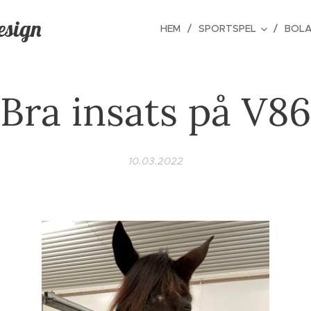
esign
HEM
SPORTSPEL
BOLA
Bra insats på V86
10.03.2022