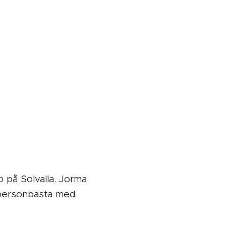
pp på Solvalla. Jorma
t personbästa med