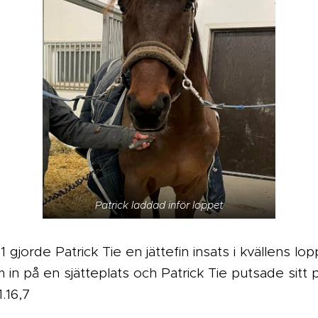
Patrick laddad inför loppet
1 gjorde Patrick Tie en jättefin insats i kvällens lo
 in på en sjätteplats och Patrick Tie putsade sit
1.16,7