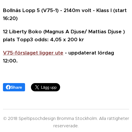
Bollnäs Lopp 5 (V75-1) - 2140
m volt - Klass I
(start
16:20)
12 Liberty Boko
(
Magnus A Djuse/ Mattias Djuse
)
plats
Topp3
odds: 4,05 x 200 kr
V75
-förslaget ligger ute
- uppdaterat lördag
12:00.
Share
© 2018 Speltipsochdesign Bromma Stockholm. Alla rättigheter
reserverade.