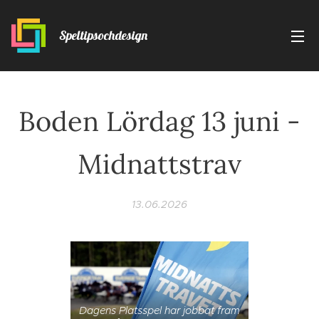
Speltipsochdesign
Boden Lördag 13 juni -
Midnattstrav
13.06.2026
Dagens Platsspel har jobbat fram