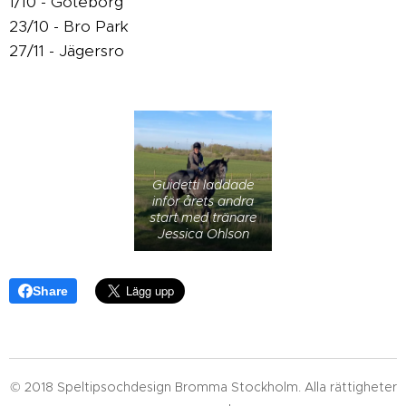
1/10 - Göteborg
23/10 - Bro Park
27/11 - Jägersro
Guidetti laddade
inför årets andra
start med tränare
Jessica Ohlson
Share
© 2018 Speltipsochdesign Bromma Stockholm. Alla rättigheter