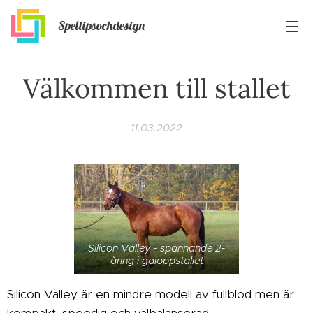
Speltipsochdesign
Välkommen till stallet
11.03.2022
Silicon Valley - spännande 2-
åring i galoppstallet
Silicon Valley är en mindre modell av fullblod men är