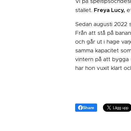
Vi på speltipsochdes
Freya Lucy,
stallet.
et
Sedan augusti 2022 st
Från att stå på banan 
och går ut i hage var
samma kapacitet som 
vintern på att bygga 
har hon vuxit klart oc
Share