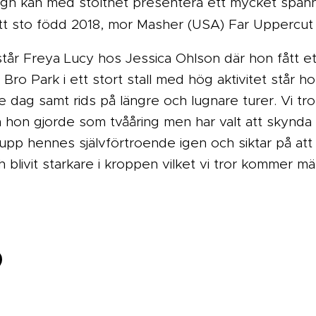
ign kan med stolthet presentera ett mycket spänn
t sto född 2018, mor Masher (USA) Far Uppercut 
år Freya Lucy hos Jessica Ohlson där hon fått ett
Bro Park i ett stort stall med hög aktivitet står hon
je dag samt rids på längre och lugnare turer. Vi tro
hon gjorde som tvååring men har valt att skynda 
upp hennes självförtroende igen och siktar på att s
h blivit starkare i kroppen vilket vi tror kommer mä