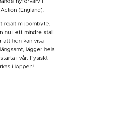
ande nyförvärv i
Action (England).
 rejält miljöombyte.
 nu i ett mindre stall
r att hon kan visa
långsamt, lägger hela
tarta i vår. Fysiskt
rkas i loppen!