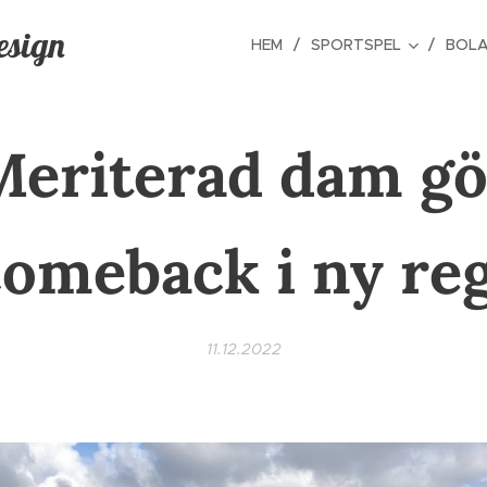
esign
HEM
SPORTSPEL
BOLA
Meriterad dam gö
comeback i ny reg
11.12.2022