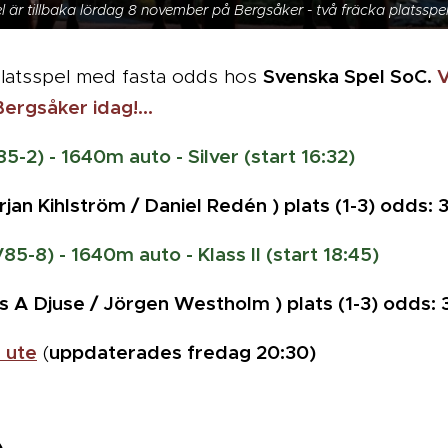
 är tillbaka lördag 8 november på Bergsåker - två fräcka platssp
Svenska Spel SoC.
V
latsspel med fasta odds hos
ergsåker idag!...
85-2)
- 1640m auto
-
Silver
(start 16:32)
rjan Kihlström / Daniel Redén
)
plats (1-3)
odds
: 
V85-8)
- 1640m auto
- Klass II
(start 18:45)
s A Djuse / Jörgen Westholm
)
plats (1-3)
odds
:
r ute
uppdaterades fredag 20:30)
(