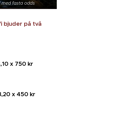
el med fasta odds
i bjuder på två
3,10 x 750 kr
 3,20 x 450 kr