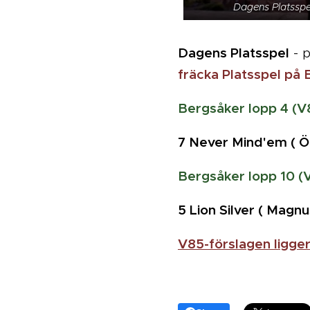
Dagens Platsspel
Dagens Platsspel
- p
fräcka Platsspel på B
Bergsåker lopp 4
(V
7 Never Mind'em ( Ö
Bergsåker lopp 10 (
5 Lion Silver
( Magnu
V85
-förslagen ligge