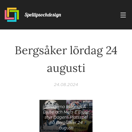
Speltipsochdesign
Bergsåker lördag 24
augusti
24.08.2024
Bröderna Magnus A
Djuse och Mats E Djuse
styr Dagens Platsspel
på Bergsåker 24
augusti