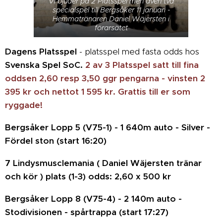
Vi bjuder på 2 Platsspel men även två
specialspel till Bergsåker 11 januari -
Hemmatränaren Daniel Wäjersten i
förarsätet
Dagens Platsspel
- platsspel med fasta odds hos
Svenska Spel SoC.
2 av 3 Platsspel satt
till fina
oddsen 2,60 resp 3,50 ggr pengarna - vinsten 2
395 kr och nettot 1 595 kr. Grattis till er som
ryggade!
Bergsåker
Lopp 5
(
V75-1)
- 1 640m auto - Silver -
Fördel ston
(start 16:20)
7 Lindysmusclemania
( Daniel Wäjersten tränar
och kör
)
plats (1-3) odds: 2,60 x 500 kr
Bergsåker
Lopp 8 (
V75-4)
- 2 1
40
m auto -
Stodivisionen - spårtrappa
(start 17:27)