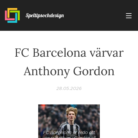
Speltipsochdesign
FC Barcelona värvar
Anthony Gordon
28.05.2026
FC Barcelona är redo att
värva Anthony Gordon till