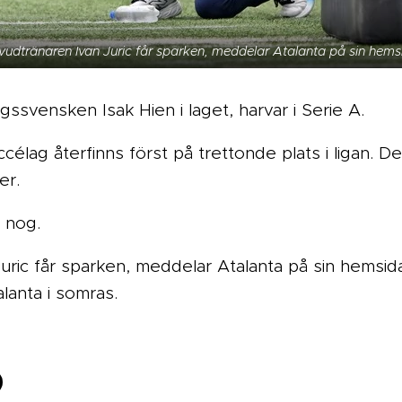
vudtränaren Ivan Juric får sparken, meddelar Atalanta på sin hems
gssvensken Isak Hien i laget, harvar i Serie A.
élag återfinns först på trettonde plats i ligan. D
er.
 nog.
uric får sparken, meddelar Atalanta på sin hemsid
lanta i somras.