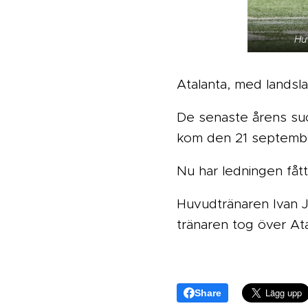
Hu
Atalanta, med landsla
De senaste årens succ
kom den 21 septemb
Nu har ledningen fått
Huvudtränaren Ivan J
tränaren tog över Ata
Share