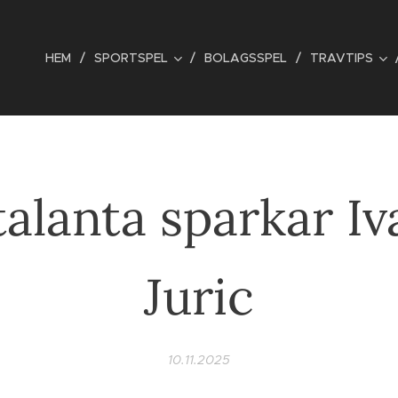
HEM
SPORTSPEL
BOLAGSSPEL
TRAVTIPS
talanta sparkar Iv
Juric
10.11.2025