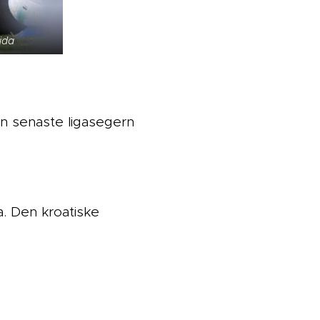
ida
en senaste ligasegern
a. Den kroatiske