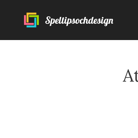
Speltipsochdesign
A