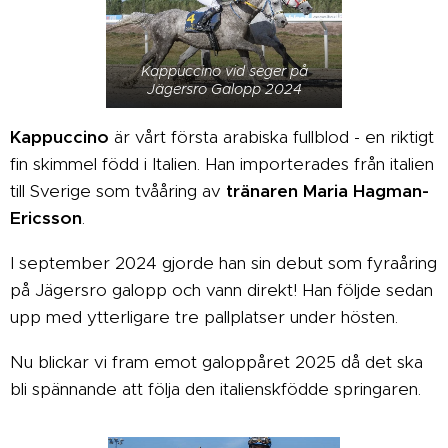
Kappuccino vid seger på
Jägersro Galopp 2024
Kappuccino
är vårt första arabiska fullblod - en riktigt
fin skimmel född i Italien. Han importerades från italien
till Sverige som tvååring av
tränaren Maria Hagman-
Ericsson
.
I september 2024 gjorde han sin debut som fyraåring
på Jägersro galopp och vann direkt! Han följde sedan
upp med ytterligare tre pallplatser under hösten.
Nu blickar vi fram emot galoppåret 2025 då det ska
bli spännande att följa den italienskfödde springaren.