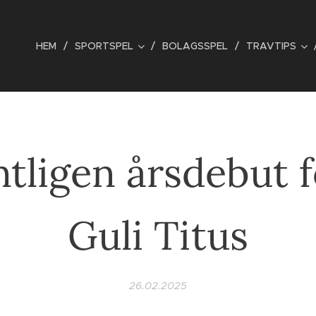
HEM
SPORTSPEL
BOLAGSSPEL
TRAVTIPS
ntligen årsdebut f
Guli Titus
26.02.2025