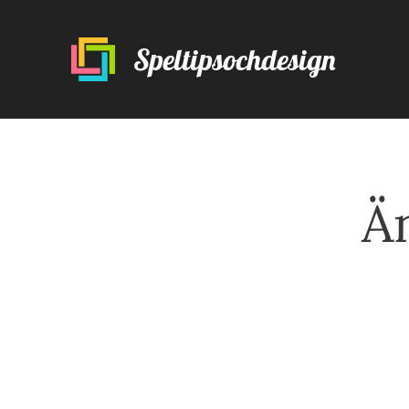
Speltipsochdesign
Ä