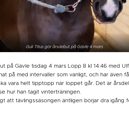
Guli Titus gör årsdebut på Gävle 4 mars
t på Gävle tisdag 4 mars Lopp 8 kl 14:46 med Ulf 
änat på med intervaller som vanligt, och har även
ska vara helt tipptopp när loppet går. Det är årsdeb
se hur han tagit vinterträningen.
ligt att tävlingssäsongen äntligen börjar dra igång 