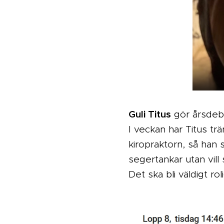
Guli Titus
gör årsdebu
I veckan har Titus tr
kiropraktorn, så han 
segertankar utan vill 
Det ska bli väldigt ro