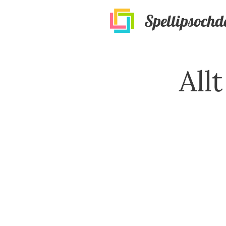
Speltipsochd
All