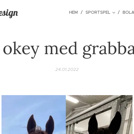
esign
HEM
SPORTSPEL
BOLA
t okey med grabb
24.01.2022