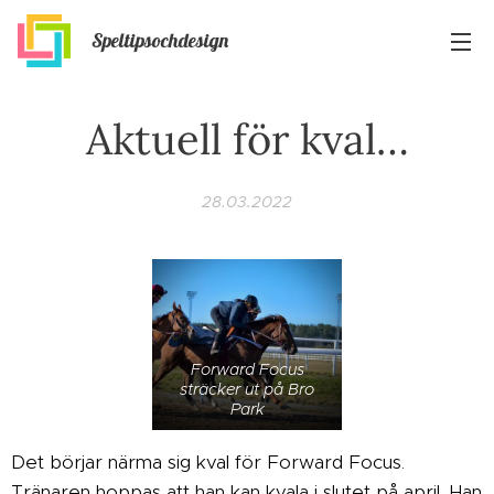
Speltipsochdesign
Aktuell för kval…
28.03.2022
Forward Focus
sträcker ut på Bro
Park
Det börjar närma sig kval för Forward Focus.
Tränaren hoppas att han kan kvala i slutet på april. Han