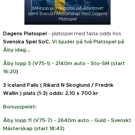
SM-lopp ska avgöras på Åbytravet
samt Svenskt Mästerskap med Dagens
Platsspel
Dagens Platsspel
- platsspel med fasta odds hos
Svenska Spel SoC.
Vi bjuder på två Platsspel på
Åby idag...
Åby lopp 5
(V75-1)
- 2140m auto
- Sto-SM
(start
16:20
)
3 Iceland Falls
( Rikard N Skoglund / Fredrik
Wallin
)
plats (1-3)
odds
: 2,10 x 700 kr
Bonusspelet:
Åby
l
opp 11
(V75-7)
- 2640m auto
- Guld - Svenskt
Mästerskap
(start 18:43)