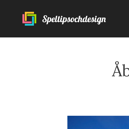
Speltipsochdesign
Åb