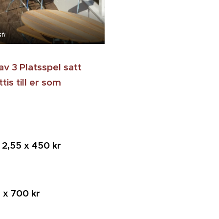
ti
 av 3 Platsspel satt
tis till er som
: 2,55 x 450 kr
5 x 700 kr