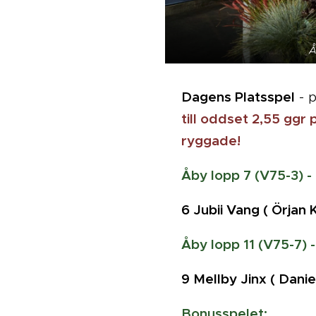
Å
Dagens Platsspel
- p
till oddset 2,55 ggr 
ryggade!
Åby lopp 7
(V75-3)
-
6 Jubii Vang
( Örjan 
Åby
l
opp 11
(V75-7)
-
9 Mellby Jinx
(
Danie
Bonusspelet: