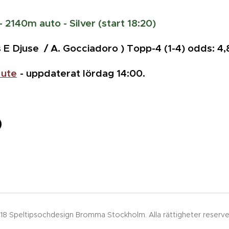
- 2140m auto
- Silver
(start 18:20)
 E Djuse
/ A. Gocciadoro
)
Topp-4 (1-4) odds
: 4
 ute
- uppdaterat lördag 14:00.
18 Speltipsochdesign Bromma Stockholm. Alla rättigheter reserve